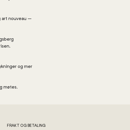
g art nouveau –
ngsberg
isen.
ykninger og mer
ng møtes.
FRAKT OG BETALING