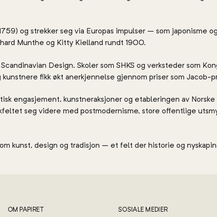
(1759) og strekker seg via Europas impulser – som japonisme o
rhard Munthe og Kitty Kielland rundt 1900.
ed Scandinavian Design. Skoler som SHKS og verksteder som Ko
g kunstnere fikk økt anerkjennelse gjennom priser som Jacob-pr
tisk engasjement, kunstneraksjoner og etableringen av Norske
kkfeltet seg videre med postmodernisme, store offentlige utsm
lom kunst, design og tradisjon – et felt der historie og nyskapi
OM PAPIRET
SOSIALE MEDIER