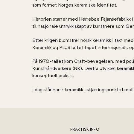
som formet Norges keramiske identitet.
Historien starter med Herrebøe Fajansefabrikk 
til nasjonale uttrykk skapt av kunstnere som Ge
Etter krigen blomstrer norsk keramikk i takt m
Keramikk og PLUS løftet faget internasjonalt, o
På 1970-tallet kom Craft-bevegelsen, med poli
Kunsthåndverkere (NK). Derfra utviklet kerami
konseptuell praksis.
I dag står norsk keramikk i skjæringspunktet mel
PRAKTISK INFO