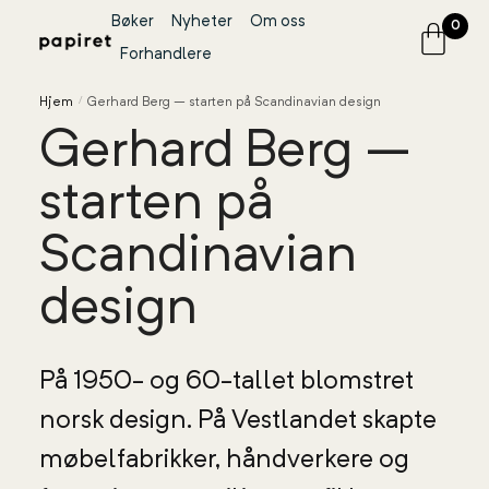
Bøker
Nyheter
Om oss
0
Forhandlere
Hjem
/
Gerhard Berg – starten på Scandinavian design
Gerhard Berg –
starten på
Scandinavian
design
På 1950- og 60-tallet blomstret
norsk design. På Vestlandet skapte
møbelfabrikker, håndverkere og