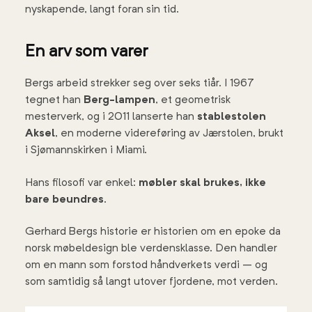
nyskapende, langt foran sin tid.
En arv som varer
Bergs arbeid strekker seg over seks tiår. I 1967
tegnet han
Berg-lampen
, et geometrisk
mesterverk, og i 2011 lanserte han
stablestolen
Aksel
, en moderne videreføring av Jærstolen, brukt
i Sjømannskirken i Miami.
Hans filosofi var enkel:
møbler skal brukes, ikke
bare beundres
.
Gerhard Bergs historie er historien om en epoke da
norsk møbeldesign ble verdensklasse. Den handler
om en mann som forstod håndverkets verdi – og
som samtidig så langt utover fjordene, mot verden.